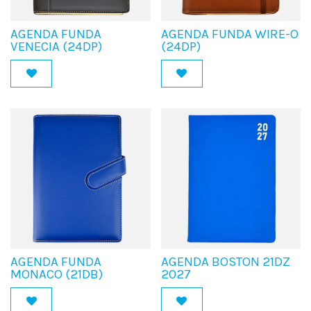
AGENDA FUNDA
AGENDA FUNDA WIRE-O
VENECIA (24DP)
(24DP)
AGENDA FUNDA
AGENDA BOSTON 21DZ
MONACO (21DB)
2027