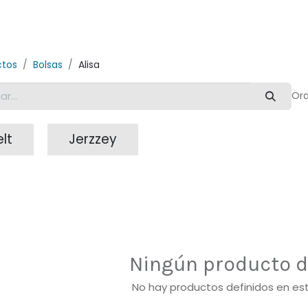
xito
Blog Creoo
SUHKAI, tu asistente de marca
ctos
Bolsas
Alisa
Ord
elt
Jerzzey
Ningún producto d
No hay productos definidos en es