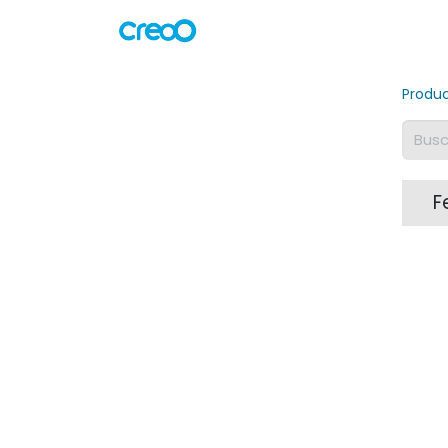
Crea tu producto
Casos de é
Produ
F